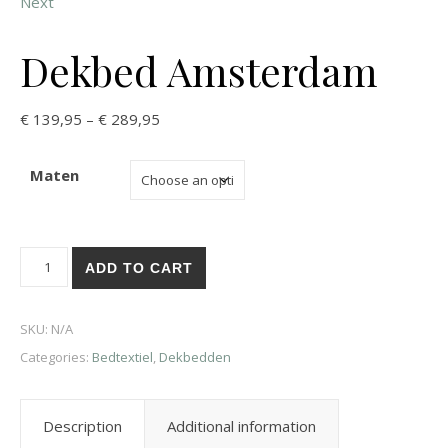
Next
Dekbed Amsterdam
€
139,95
–
€
289,95
Maten
ADD TO CART
SKU:
N/A
Categories:
Bedtextiel
,
Dekbedden
Description
Additional information