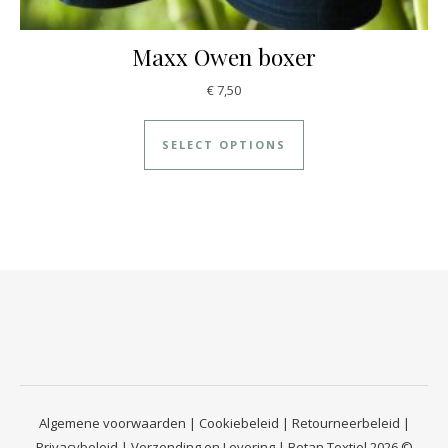
Maxx Owen boxer
€
7,50
SELECT OPTIONS
Algemene voorwaarden
|
Cookiebeleid
|
Retourneerbeleid
|
Privacybeleid
|
Verzending en Levering
| Betan Textiel 2026 ©