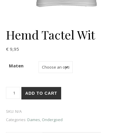
Hemd Tactel Wit
€
9,95
Maten
ADD TO CART
SKU:
N/A
Categories:
Dames
,
Ondergoed