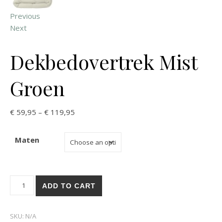
Previous
Next
Dekbedovertrek Mist
Groen
€
59,95
–
€
119,95
Maten
ADD TO CART
SKU:
N/A